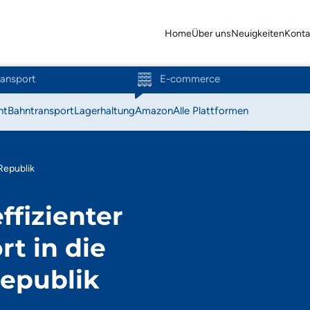
Home
Über uns
Neuigkeiten
Konta
ransport
E-commerce
ht
Bahntransport
Lagerhaltung
Amazon
Alle Plattformen
Action
Republik
Amazon
ffizienter
Bol.com
t in die
C-Discount
epublik
Coolblue