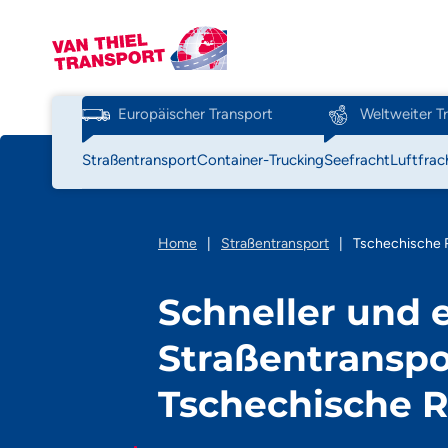
Europäischer Transport
Weltweiter T
Straßentransport
Container-Trucking
Seefracht
Luftfrac
Home
|
Straßentransport
|
Tschechische 
Schneller und e
Straßentranspor
Tschechische R