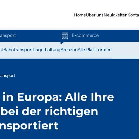
Home
Über uns
Neuigkeiten
Konta
ransport
E-commerce
ht
Bahntransport
Lagerhaltung
Amazon
Alle Plattformen
Action
transport
Amazon
in Europa: Alle Ihre
Bol.com
ei der richtigen
C-Discount
nsportiert
Coolblue