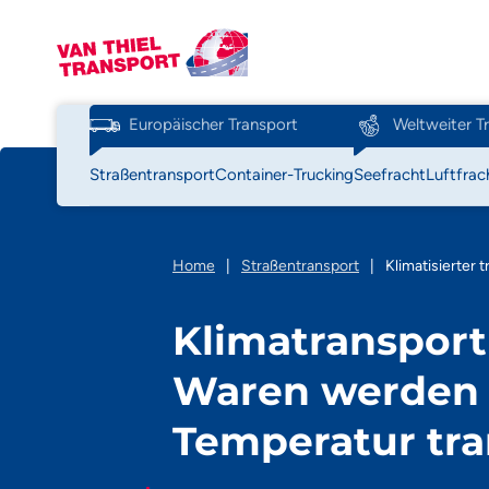
Europäischer Transport
Weltweiter T
Straßentransport
Container-Trucking
Seefracht
Luftfrac
Home
|
Straßentransport
|
Klimatisierter 
Klimatransport 
Waren werden b
Temperatur tra