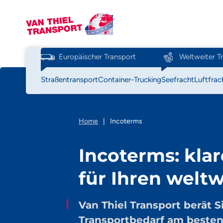
Europäischer Transport
Weltweiter T
Straßentransport
Container-Trucking
Seefracht
Luftfrac
Home
|
Incoterms
Incoterms: kla
für Ihren welt
Van Thiel Transport berät S
Transportbedarf am beste