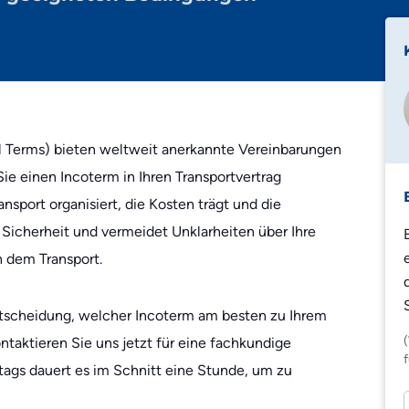
Edeka
Lidl
Zalando
Zooplus
l Terms) bieten weltweit anerkannte Vereinbarungen
Sie einen Incoterm in Ihren Transportvertrag
ansport organisiert, die Kosten trägt und die
 Sicherheit und vermeidet Unklarheiten über Ihre
 dem Transport.
 Entscheidung, welcher Incoterm am besten zu Ihrem
ontaktieren Sie uns jetzt für eine fachkundige
tags dauert es im Schnitt eine Stunde, um zu