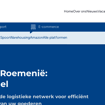
Home
Over ons
Nieuws
Vaca
port
E-commerce
t
Spoor
Warehousing
Amazon
Alle platformen
Action
Amazon
 Roemenië:
Bol.com
el
C-discount
Coolblue
de logistieke netwerk voor efficiënt
 van uw goederen