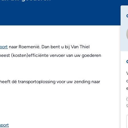
Edeka
Lidl
Zalando
Zooplus
port
naar Roemenië. Dan bent u bij Van Thiel
 meest (kosten)efficiënte vervoer van uw goederen
 heeft dé transportoplossing voor uw zending naar
sport