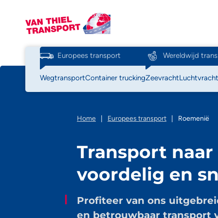
Europees transport
Wereldwijd trans
Wegtransport
Container trucking
Zeevracht
Luchtvrach
Home
|
Europees transport
|
Roemenië
Transport naar
voordelig en sn
Profiteer van ons uitgebrei
en betrouwbaar transport