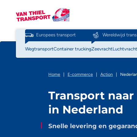
Europees transport
Wereldwijd trans
Wegtransport
Container trucking
Zeevracht
Luchtvrach
Home
|
E-commerce
|
Action
|
Nederla
Transport naar
in Nederland
Snelle levering en gegaran