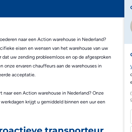
Edeka
Lidl
Zalando
goederen naar een Action warehouse in Nederland?
Zooplus
ecifieke eisen en wensen van het warehouse van uw
ker dat uw zending probleemloos en op de afgesproken
ren onze ervaren chauffeurs aan de warehouses in
eerde acceptatie.
rt naar een Action warehouse in Nederland? Onze
 werkdagen krijgt u gemiddeld binnen een uur een
roactieve transporteur